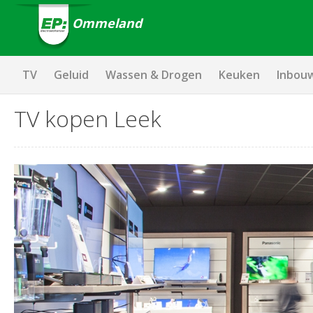
Ommeland
TV
Geluid
Wassen & Drogen
Keuken
Inbou
TV kopen Leek