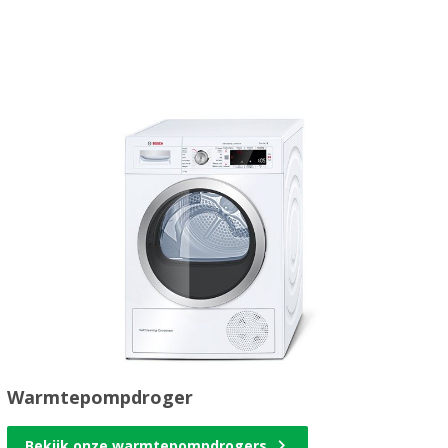
Warmtepompdroger
Bekijk onze warmtepompdrogers